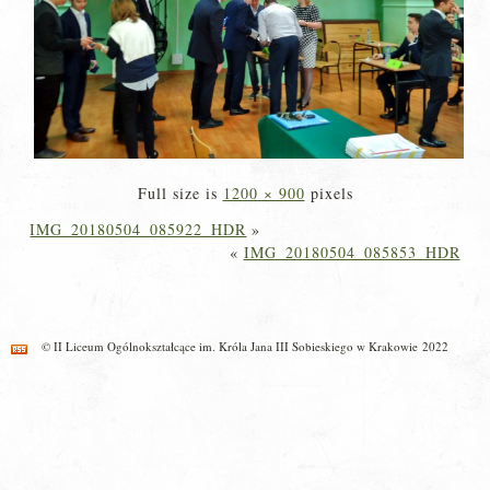
Full size is
1200 × 900
pixels
IMG_20180504_085922_HDR
»
«
IMG_20180504_085853_HDR
© II Liceum Ogólnokształcące im. Króla Jana III Sobieskiego w Krakowie 2022