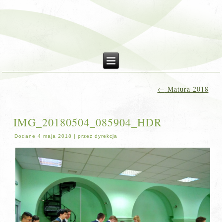
←
Matura 2018
IMG_20180504_085904_HDR
Dodane
4 maja 2018
|
przez
dyrekcja