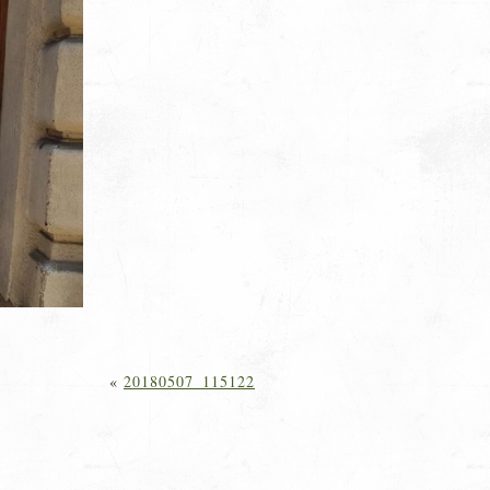
«
20180507_115122