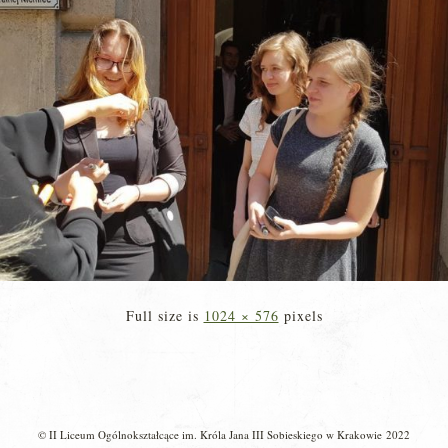
Full size is
1024 × 576
pixels
© II Liceum Ogólnokształcące im. Króla Jana III Sobieskiego w Krakowie 2022