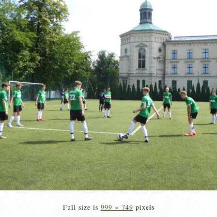
Full size is
999 × 749
pixels