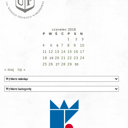
czerwiec 2018
P
W
Ś
C
P
S
N
1
2
3
4
7
8
9
10
5
6
11
12
13
14
15
16
17
18
20
21
22
23
24
19
25
26
28
29
27
30
« maj
lip »
Archiwum
Kategorie
wpisów
na
stronie