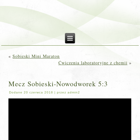
«
Sobieski Mini Maraton
Ćwiczenia laboratoryjne z chemii
»
Mecz Sobieski-Nowodworek 5:3
Dodane
20 czerwca 2018
|
przez
admin2