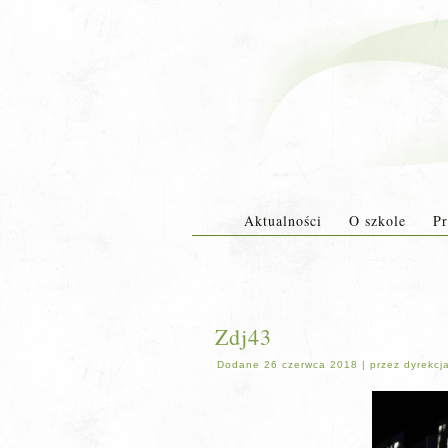
Aktualności
O szkole
Pr
Zdj43
Dodane
26 czerwca 2018
|
przez
dyrekcj