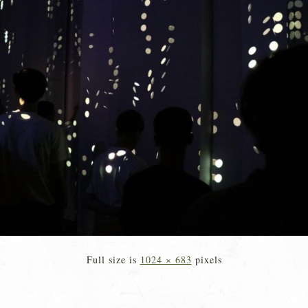
Full size is
1024 × 683
pixels