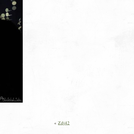
«
Zdj42