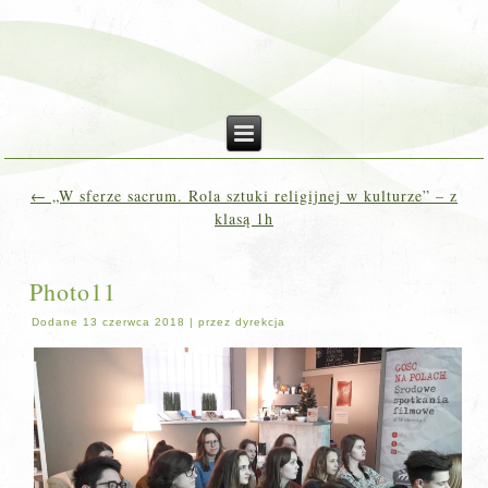
←
„W sferze sacrum. Rola sztuki religijnej w kulturze” – z
klasą 1h
Photo11
Dodane
13 czerwca 2018
|
przez
dyrekcja