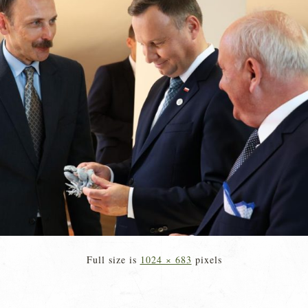
Full size is
1024 × 683
pixels