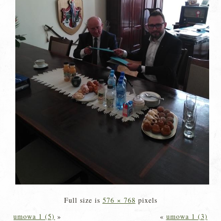
Full size is
576 × 768
pixels
umowa 1 (5)
»
«
umowa 1 (3)