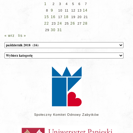
1
2
3
4
5
6
7
9
14
8
10
11
12
13
15
16
18
17
19
20
21
22
24
26
28
23
25
27
30
31
29
« wrz
lis »
Archiwum
Kategorie
wpisów
na
stronie
Społeczny Komitet Odnowy Zabytków