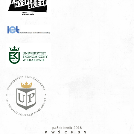
październik 2018
P
W
Ś
C
P
S
N