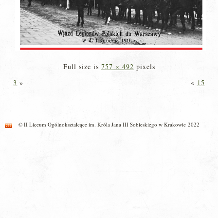
Full size is
757 × 492
pixels
3
»
«
15
© II Liceum Ogólnokształcące im. Króla Jana III Sobieskiego w Krakowie 2022