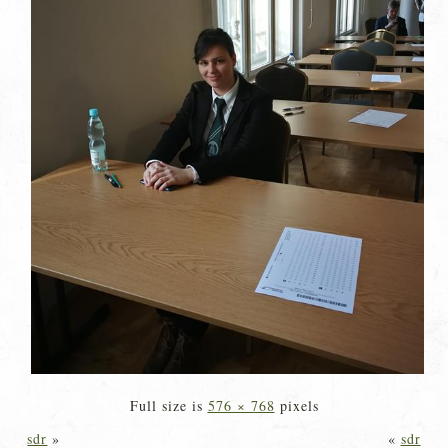
Full size is
576 × 768
pixels
sdr
»
«
sdr