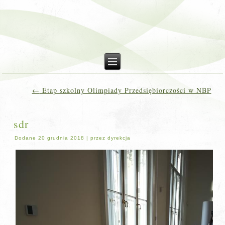
←
Etap szkolny Olimpiady Przedsiębiorczości w NBP
sdr
Dodane
20 grudnia 2018
|
przez
dyrekcja