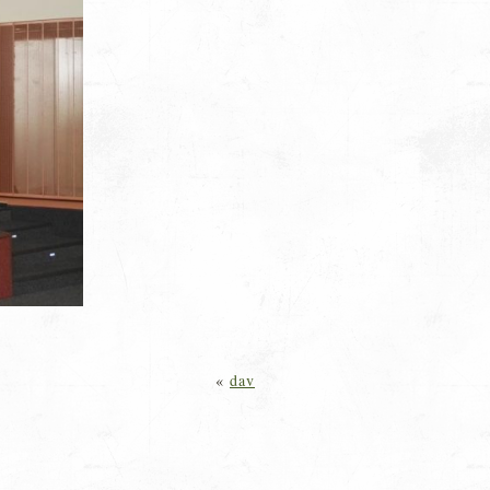
«
dav