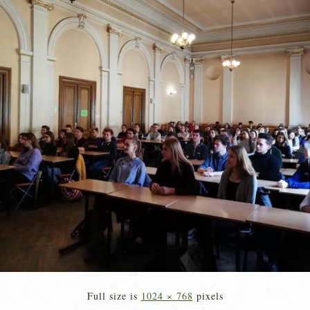
Full size is
1024 × 768
pixels