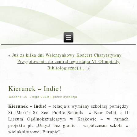
«
Już za kilka dni Walentynkowy Koncert Charytatywny
Przygotowania do centralnego etapu VI Olimpiady
Bibliologicznej i…
»
Kierunek – Indie!
Dodane
10 lutego 2019
|
przez
dyrekcja
Kierunek – Indie!
– relacja z wymiany szkolnej pomiędzy
St. Mark´s Sr. Sec. Public Schools w New Delhi, a II
Liceum Ogólnokształcącym w Krakowie – w ramach
projektu pt: „Umysł bez granic – współczesna szkoła w
wielokulturowej Europie”.