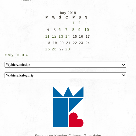
luty 2019
P
W
Ś
C
P
S
N
1
2
3
6
7
8
9
10
4
5
11
12
13
14
15
16
17
18
19
20
21
22
23
24
25
26
28
27
« sty
mar »
Archiwum
Kategorie
wpisów
na
stronie
Społeczny Komitet Odnowy Zabytków