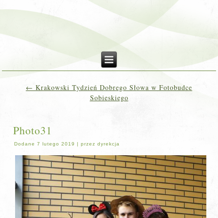
←
Krakowski Tydzień Dobrego Słowa w Fotobudce
Sobieskiego
Photo31
Dodane
7 lutego 2019
|
przez
dyrekcja