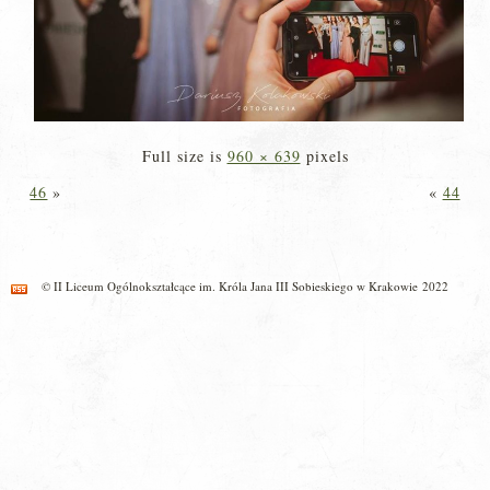
Full size is
960 × 639
pixels
46
»
«
44
© II Liceum Ogólnokształcące im. Króla Jana III Sobieskiego w Krakowie 2022