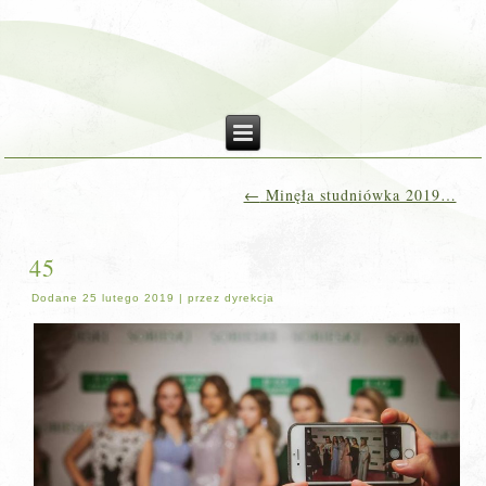
←
Minęła studniówka 2019…
45
Dodane
25 lutego 2019
|
przez
dyrekcja