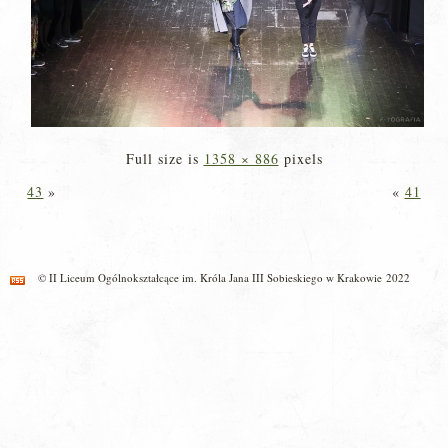
Full size is
1358 × 886
pixels
43
»
«
41
© II Liceum Ogólnokształcące im. Króla Jana III Sobieskiego w Krakowie 2022