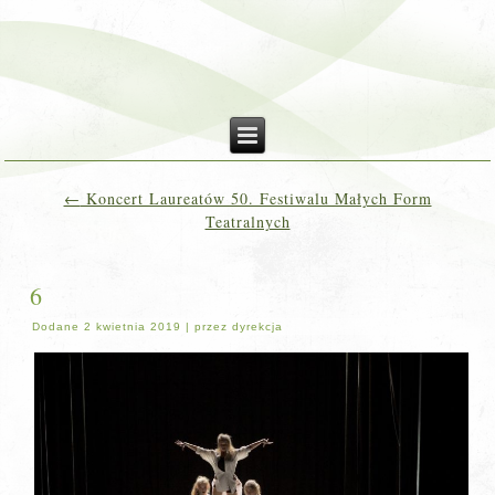
←
Koncert Laureatów 50. Festiwalu Małych Form
Teatralnych
6
Dodane
2 kwietnia 2019
|
przez
dyrekcja