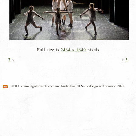
Full size is
2464 × 1640
pixels
7
»
«
5
© II Liceum Ogólnokształcące im. Króla Jana III Sobieskiego w Krakowie 2022