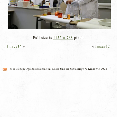
Full size is
1152 × 768
pixels
Image14
»
«
Image12
© II Liceum Ogólnokształcące im. Króla Jana III Sobieskiego w Krakowie 2022