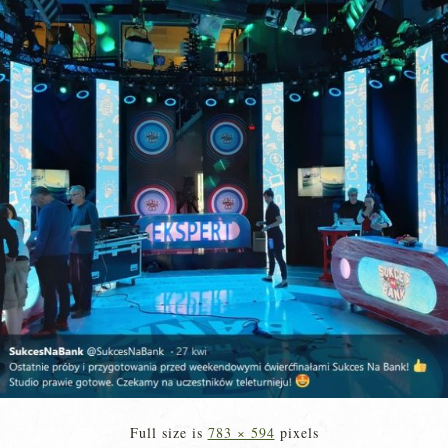
Full size is
783 × 594
pixels