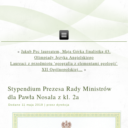
«
Jakub Pec laureatem, Maja Górka finalistką 43.
Olimpiady Języka Angielskiego
Laureaci z przedmiotu 'geografia z elementami geologii’
XII Ogólnopolskiej…
»
Stypendium Prezesa Rady Ministrów
dla Pawła Nosala z kl. 2a
Dodane
11 maja 2019
|
przez
dyrekcja