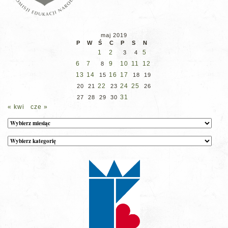
maj 2019
P
W
Ś
C
P
S
N
1
2
5
3
4
6
7
9
10
11
12
8
13
14
16
17
15
18
19
22
24
25
20
21
23
26
31
27
28
29
30
« kwi
cze »
Archiwum
Kategorie
wpisów
na
stronie