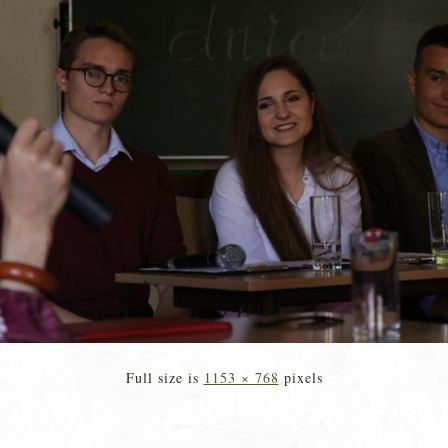
Full size is
1153 × 768
pixels