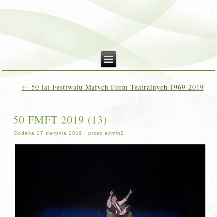
←
50 lat Festiwalu Małych Form Teatralnych 1969-2019
50 FMFT 2019 (13)
Dodane
27 sierpnia 2019
|
przez
admin2