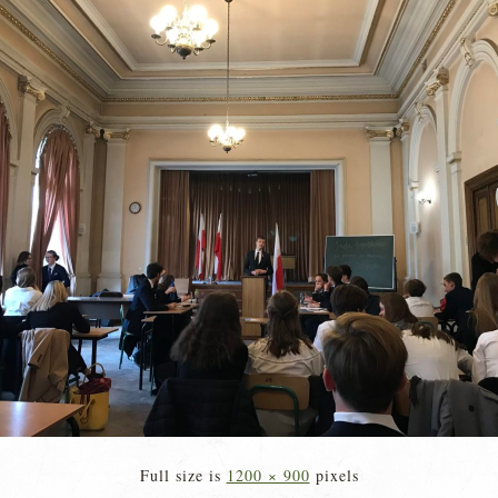
Full size is
1200 × 900
pixels