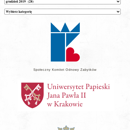
Archiwum
Kategorie
wpisów
na
stronie
Społeczny Komitet Odnowy Zabytków