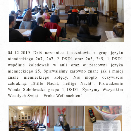
04-12-2019 Dziś uczennice i uczniowie z grup języka
niemieckiego 2n7, 2n7, 2 DSD1 oraz 2n3, 2n5, 1 DSD1
wspólnie kolędowali w auli oraz w pracowni języka
niemieckiego 25. Śpiewaliśmy zarówno znane jak i mniej
znane niemieckiego kolędy. Nie mogło oczywiście
zabraknąć „Stille Nacht, heilige Nacht”. Prowadzenie
Wanda Sobolewska grupa 1 DSD1. Życzymy Wszystkim
Wesołych Świąt – Frohe Weihnachten!