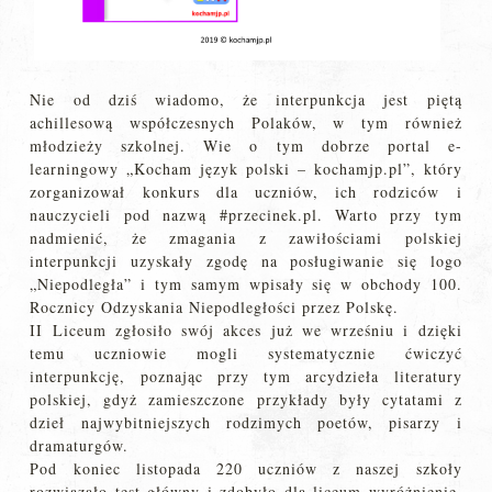
Nie od dziś wiadomo, że interpunkcja jest piętą
achillesową współczesnych Polaków, w tym również
młodzieży szkolnej. Wie o tym dobrze portal e-
learningowy „Kocham język polski – kochamjp.pl”, który
zorganizował konkurs dla uczniów, ich rodziców i
nauczycieli pod nazwą #przecinek.pl. Warto przy tym
nadmienić, że zmagania z zawiłościami polskiej
interpunkcji uzyskały zgodę na posługiwanie się logo
„Niepodległa” i tym samym wpisały się w obchody 100.
Rocznicy Odzyskania Niepodległości przez Polskę.
II Liceum zgłosiło swój akces już we wrześniu i dzięki
temu uczniowie mogli systematycznie ćwiczyć
interpunkcję, poznając przy tym arcydzieła literatury
polskiej, gdyż zamieszczone przykłady były cytatami z
dzieł najwybitniejszych rodzimych poetów, pisarzy i
dramaturgów.
Pod koniec listopada 220 uczniów z naszej szkoły
rozwiązało test główny i zdobyło dla liceum wyróżnienie.