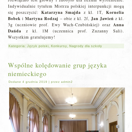
Indywidualnie tytułem Mistrza polskiej interpunkcji mogą
Katarzyna Smajda
Kornelia
się poszczycić:
z kl. 1T,
Bobek
Martyna Rodzaj
Jan Jawień
i
– obie z kl. 2f,
z kl.
Anna
3g (uczniowie prof. Ewy Wach-Czubińskiej) oraz
Dańda
z kl. 1M (uczennica prof. Zuzanny Sali).
Wszystkim gratulujemy!
Kategoria:
Język polski
,
Konkursy
,
Nagrody dla szkoły
Wspólne kolędowanie grup języka
niemieckiego
Dodane
4 grudnia 2019
|
przez
admin2