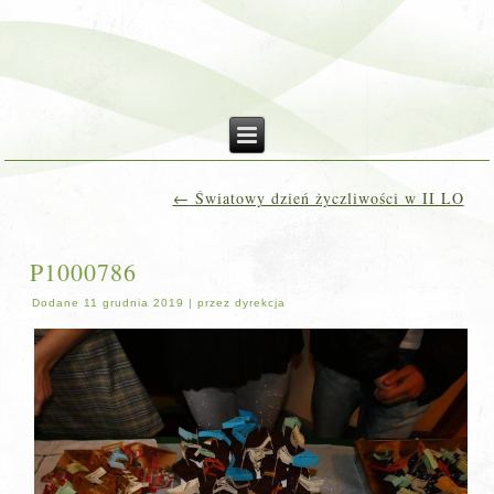
←
Światowy dzień życzliwości w II LO
P1000786
Dodane
11 grudnia 2019
|
przez
dyrekcja