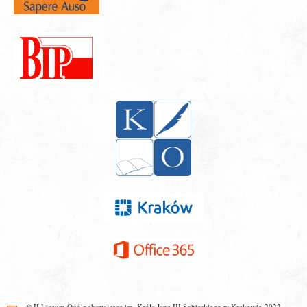
© II Liceum Ogólnokształcące im. Króla Jana III Sobieskiego w Krakowie 2022