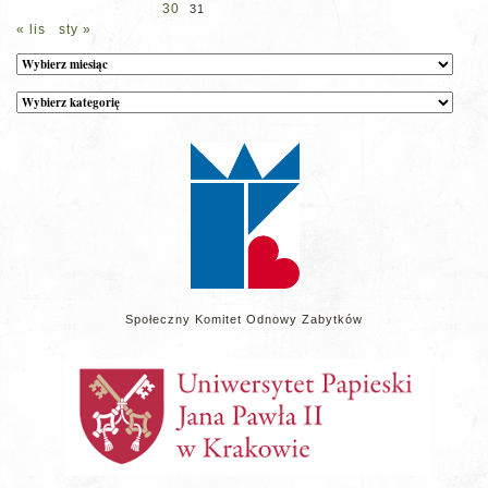
30
31
« lis
sty »
Archiwum
Kategorie
wpisów
na
stronie
Społeczny Komitet Odnowy Zabytków