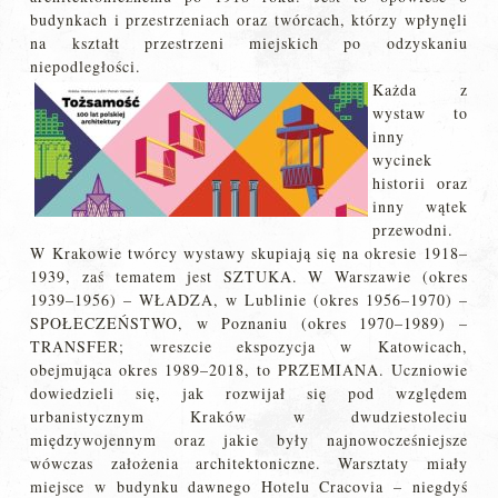
budynkach i przestrzeniach oraz twórcach, którzy wpłynęli
na kształt przestrzeni miejskich po odzyskaniu
niepodległości.
Każda z
wystaw to
inny
wycinek
historii oraz
inny wątek
przewodni.
W Krakowie twórcy wystawy skupiają się na okresie 1918–
1939, zaś tematem jest SZTUKA. W Warszawie (okres
1939–1956) – WŁADZA, w Lublinie (okres 1956–1970) –
SPOŁECZEŃSTWO, w Poznaniu (okres 1970–1989) –
TRANSFER; wreszcie ekspozycja w Katowicach,
obejmująca okres 1989–2018, to PRZEMIANA. Uczniowie
dowiedzieli się, jak rozwijał się pod względem
urbanistycznym Kraków w dwudziestoleciu
międzywojennym oraz jakie były najnowocześniejsze
wówczas założenia architektoniczne. Warsztaty miały
miejsce w budynku dawnego Hotelu Cracovia – niegdyś