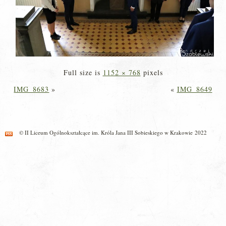
Full size is
1152 × 768
pixels
IMG_8683
»
«
IMG_8649
© II Liceum Ogólnokształcące im. Króla Jana III Sobieskiego w Krakowie 2022