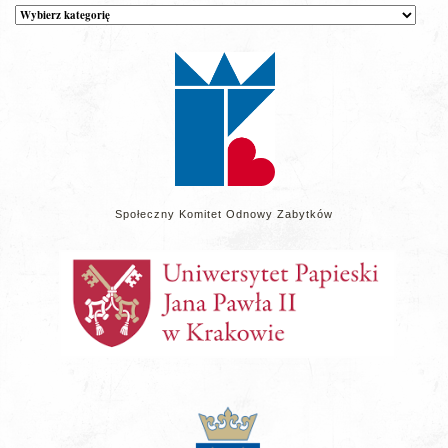
Kategorie
wpisów
na
stronie
Społeczny Komitet Odnowy Zabytków