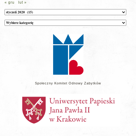
« gru
lut »
Archiwum
Kategorie
wpisów
na
stronie
Społeczny Komitet Odnowy Zabytków