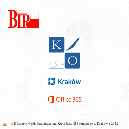
© II Liceum Ogólnokształcące im. Króla Jana III Sobieskiego w Krakowie 2022