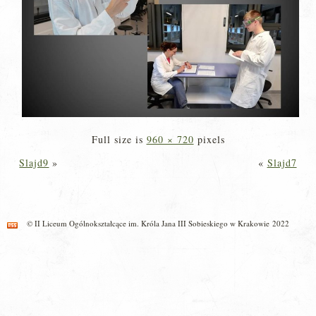
Full size is
960 × 720
pixels
Slajd9
»
«
Slajd7
© II Liceum Ogólnokształcące im. Króla Jana III Sobieskiego w Krakowie 2022