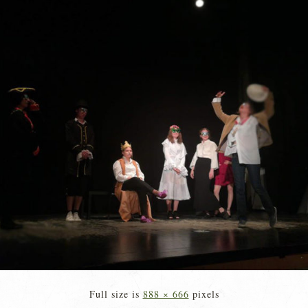
Full size is
888 × 666
pixels