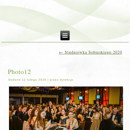
←
Studniówka Sobieskiego 2020
Photo12
Dodane
11 lutego 2020
|
przez
dyrekcja