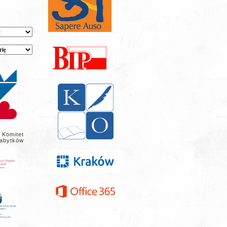
 Komitet
abytków