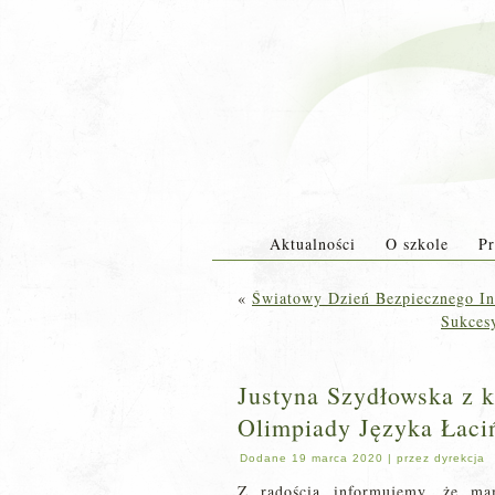
Aktualności
O szkole
Pr
«
Światowy Dzień Bezpiecznego In
Sukces
Justyna Szydłowska z k
Olimpiady Języka Łaci
Dodane
19 marca 2020
|
przez
dyrekcja
Z radością informujemy, że ma