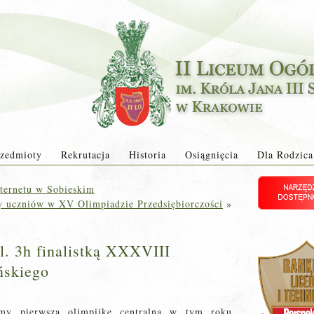
zedmioty
Rekrutacja
Historia
Osiągnięcia
Dla Rodzica
ternetu w Sobieskim
y uczniów w XV Olimpiadzie Przedsiębiorczości
»
l. 3h finalistką XXXVIII
ńskiego
my pierwszą olimpijkę centralną w tym roku