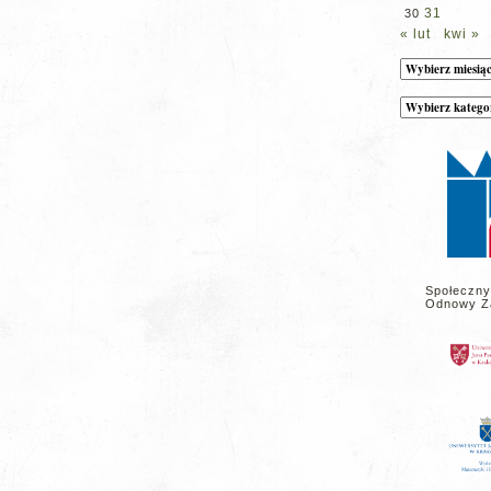
31
30
« lut
kwi »
Archiwum
Kategorie
wpisów
na
stronie
Społeczny
Odnowy Z