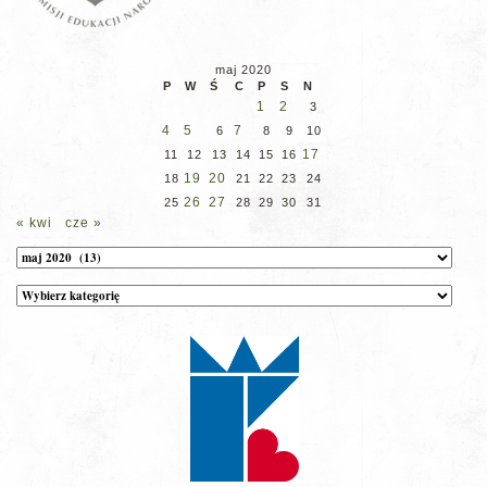
maj 2020
P
W
Ś
C
P
S
N
1
2
3
4
5
7
6
8
9
10
17
11
12
13
14
15
16
19
20
18
21
22
23
24
26
27
25
28
29
30
31
« kwi
cze »
Archiwum
Kategorie
wpisów
na
stronie