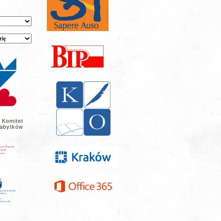
 Komitet
abytków