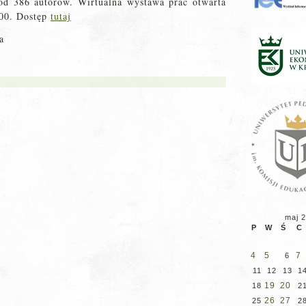
od 386 autorów. Wirtualna wystawa prac otwarta
.00. Dostęp
tutaj
a
maj 
P
W
Ś
C
4
5
7
6
11
12
13
1
19
20
18
2
26
27
25
2