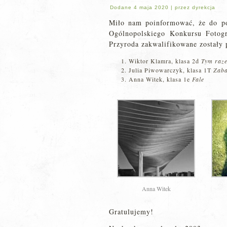
Dodane
4 maja 2020
|
przez
dyrekcja
Miło nam poinformować, że do p
Ogólnopolskiego Konkursu Fotogr
Przyroda zakwalifikowane zostały 
Wiktor Klamra, klasa 2d
Tym raz
Julia Piwowarczyk, klasa 1T
Zaba
Anna Witek, klasa 1e
Fale
Anna Witek
Gratulujemy!