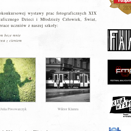
okonkursowej wystawy prac fotograficznych XIX
aficznego Dzieci i Młodzieży Człowiek, Świat,
prace uczniów z naszej szkoły:
em beze mnie
wa z cieniem
Julia Piwowarczyk
Wiktor Klamra