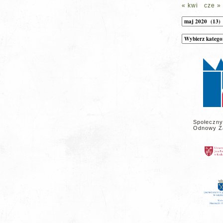
« kwi
cze »
Archiwum
Kategorie
wpisów
na
stronie
Społeczny
Odnowy Z