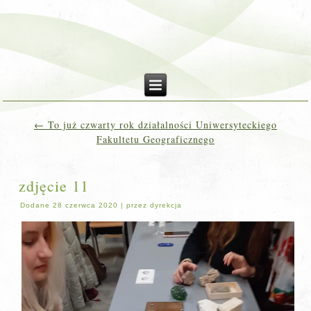
←
To już czwarty rok działalności Uniwersyteckiego
Fakultetu Geograficznego
zdjęcie 11
Dodane
28 czerwca 2020
|
przez
dyrekcja