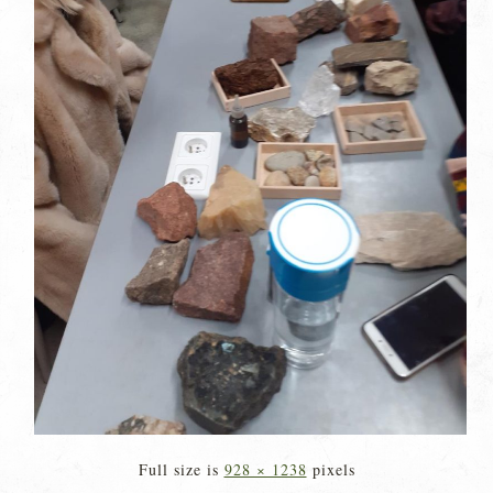
Full size is
928 × 1238
pixels