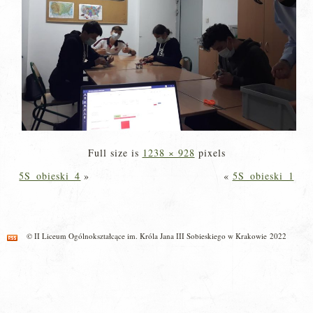
Full size is
1238 × 928
pixels
5S_obieski_4
»
«
5S_obieski_1
© II Liceum Ogólnokształcące im. Króla Jana III Sobieskiego w Krakowie 2022