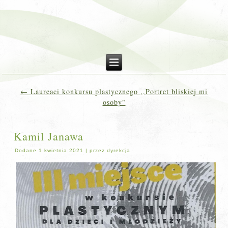
←
Laureaci konkursu plastycznego ,,Portret bliskiej mi
osoby”
Kamil Janawa
Dodane
1 kwietnia 2021
|
przez
dyrekcja