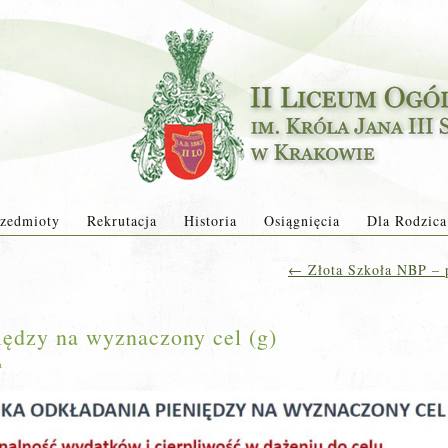
zedmioty
Rekrutacja
Historia
Osiągnięcia
Dla Rodzica
←
Złota Szkoła NBP – pi
iędzy na wyznaczony cel (g)
a