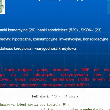
Full size is
773 × 534
pixels
finansowa. Długi zawsze pod kontrolą (9)
»
«
Pożyczanie pieniędzy, a poduszka finans