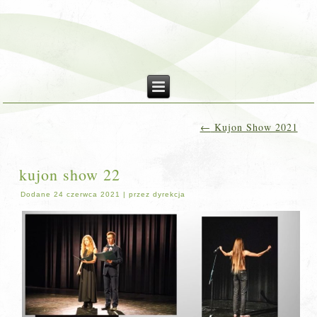
←
Kujon Show 2021
kujon show 22
Dodane
24 czerwca 2021
|
przez
dyrekcja