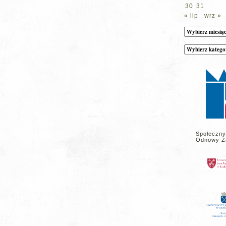
30
31
« lip
wrz »
Archiwum
Kategorie
wpisów
na
stronie
Społeczny
Odnowy Z