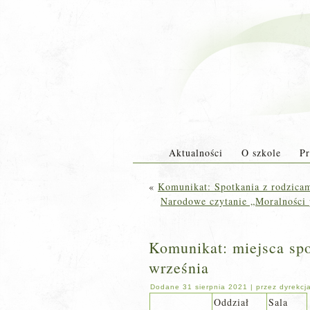
Aktualności
O szkole
Pr
«
Komunikat: Spotkania z rodzicam
Narodowe czytanie „Moralności 
Komunikat: miejsca sp
września
Dodane
31 sierpnia 2021
|
przez
dyrekcj
Oddział
Sala