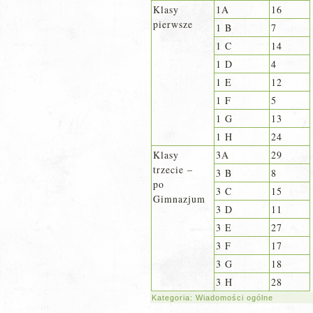
Klasy
1A
16
pierwsze
1 B
7
1 C
14
1 D
4
1 E
12
1 F
5
1 G
13
1 H
24
Klasy
3A
29
trzecie –
3 B
8
po
3 C
15
Gimnazjum
3 D
11
3 E
27
3 F
17
3 G
18
3 H
28
Kategoria:
Wiadomości ogólne