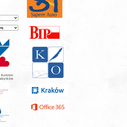
 Komitet
abytków