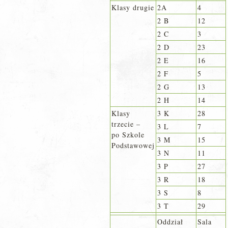
Klasy drugie
2A
4
2 B
12
2 C
3
2 D
23
2 E
16
2 F
5
2 G
13
2 H
14
Klasy
3 K
28
trzecie –
3 L
7
po Szkole
3 M
15
Podstawowej
3 N
11
3 P
27
3 R
18
3 S
8
3 T
29
Oddział
Sala