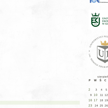
sierpie
P
W
Ś
C
2
3
4
5
10
9
11
12
16
17
18
19
23
24
25
26