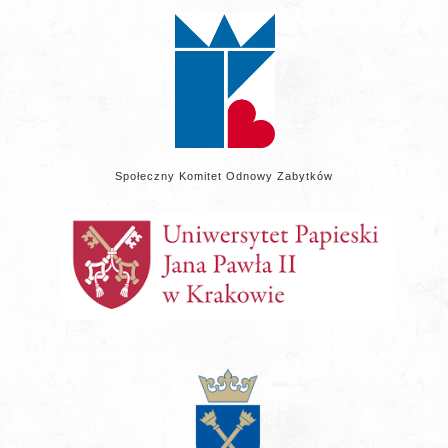
stronie
Społeczny Komitet Odnowy Zabytków