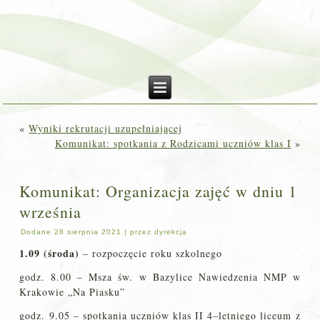
«
Wyniki rekrutacji uzupełniającej
Komunikat: spotkania z Rodzicami uczniów klas I
»
Komunikat: Organizacja zajęć w dniu 1
września
Dodane
28 sierpnia 2021
|
przez
dyrekcja
1.09 (środa)
– rozpoczęcie roku szkolnego
godz. 8.00 – Msza św. w Bazylice Nawiedzenia NMP w
Krakowie „Na Piasku”
godz. 9.05 – spotkania uczniów klas II 4–letniego liceum z