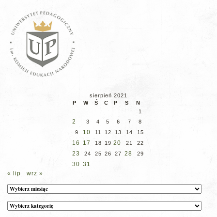
sierpień 2021
P
W
Ś
C
P
S
N
1
2
3
4
5
6
7
8
10
9
11
12
13
14
15
16
17
20
18
19
21
22
23
28
24
25
26
27
29
30
31
« lip
wrz »
Archiwum
Kategorie
wpisów
na