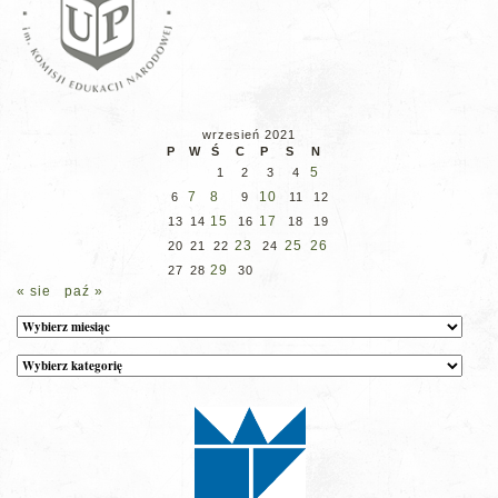
wrzesień 2021
P
W
Ś
C
P
S
N
5
1
2
3
4
7
8
10
6
9
11
12
15
17
13
14
16
18
19
23
25
26
20
21
22
24
29
27
28
30
« sie
paź »
Archiwum
Kategorie
wpisów
na
stronie