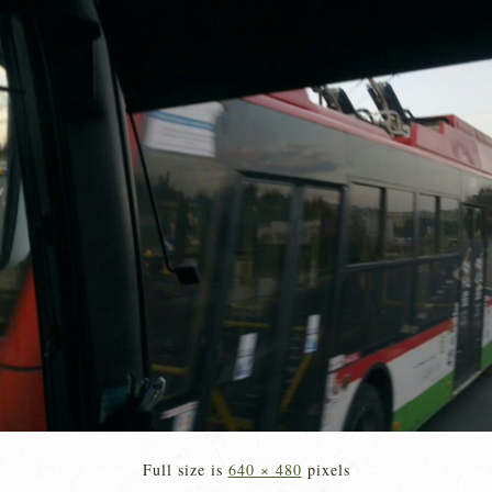
Full size is
640 × 480
pixels