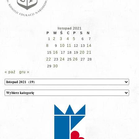
listopad 2021
P
W
Ś
C
P
S
N
2
3
4
5
1
6
7
8
10
11
14
9
12
13
16
20
21
15
17
18
19
22
24
26
23
25
27
28
30
29
« paź
gru »
Archiwum
Kategorie
wpisów
na
stronie