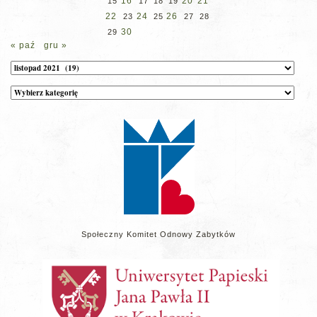
16
20
21
15
17
18
19
22
24
26
23
25
27
28
30
29
« paź
gru »
Archiwum
Kategorie
wpisów
na
stronie
Społeczny Komitet Odnowy Zabytków