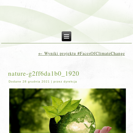
←
Wyniki projektu #FacesOfClimateChange
nature-g2ff6da1b0_1920
Dodane
28 grudnia 2021
|
przez
dyrekcja