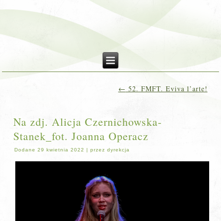
←
52. FMFT. Eviva l’arte!
Na zdj. Alicja Czernichowska-
Stanek_fot. Joanna Operacz
Dodane
29 kwietnia 2022
|
przez
dyrekcja